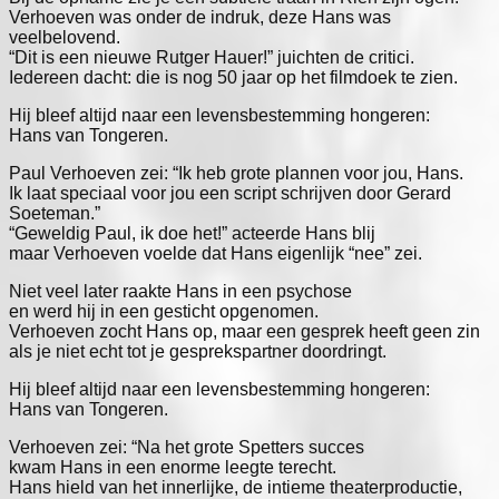
Verhoeven was onder de indruk, deze Hans was 
veelbelovend.

“Dit is een nieuwe Rutger Hauer!” juichten de critici.

Iedereen dacht: die is nog 50 jaar op het filmdoek te zien.
Hij bleef altijd naar een levensbestemming hongeren:

Hans van Tongeren.
Paul Verhoeven zei: “Ik heb grote plannen voor jou, Hans.

Ik laat speciaal voor jou een script schrijven door Gerard 
Soeteman.”

“Geweldig Paul, ik doe het!” acteerde Hans blij

maar Verhoeven voelde dat Hans eigenlijk “nee” zei.
Niet veel later raakte Hans in een psychose

en werd hij in een gesticht opgenomen.

Verhoeven zocht Hans op, maar een gesprek heeft geen zin

als je niet echt tot je gesprekspartner doordringt.
Hij bleef altijd naar een levensbestemming hongeren:

Hans van Tongeren.
Verhoeven zei: “Na het grote Spetters succes

kwam Hans in een enorme leegte terecht.

Hans hield van het innerlijke, de intieme theaterproductie,
