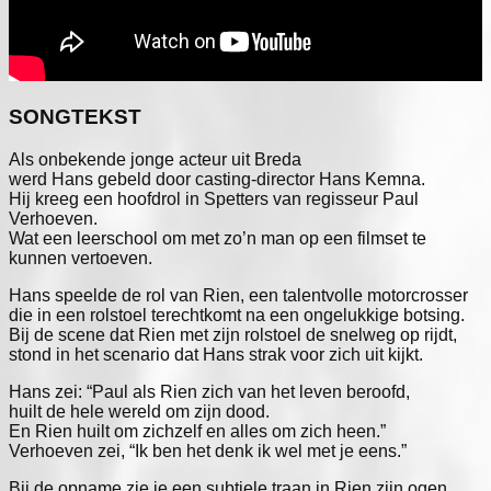
SONGTEKST
Als onbekende jonge acteur uit Breda

werd Hans gebeld door casting-director Hans Kemna.

Hij kreeg een hoofdrol in Spetters van regisseur Paul 
Verhoeven.

Wat een leerschool om met zo’n man op een filmset te 
kunnen vertoeven.
Hans speelde de rol van Rien, een talentvolle motorcrosser

die in een rolstoel terechtkomt na een ongelukkige botsing.

Bij de scene dat Rien met zijn rolstoel de snelweg op rijdt,

stond in het scenario dat Hans strak voor zich uit kijkt.
Hans zei: “Paul als Rien zich van het leven beroofd,

huilt de hele wereld om zijn dood.

En Rien huilt om zichzelf en alles om zich heen.”

Verhoeven zei, “Ik ben het denk ik wel met je eens.”
Bij de opname zie je een subtiele traan in Rien zijn ogen.
