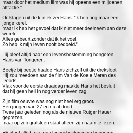
maar door het medium film was hij opeens een miljoenen 
attractie.”
Ontslagen uit de kliniek zei Hans: “Ik ben nog maar een 
jonge kerel,

maar ik heb het gevoel dat ik niet meer deelneem aan deze 
wereld.

Alles gebeurt zonder dat ik het voel.

Zo heb ik mijn leven nooit bedoeld.”
Hij bleef altijd naar een levensbestemming hongeren:

Hans van Tongeren.
Beetje bij beetje haalde Hans zichzelf uit die dreksloot.

Hij zou meedoen aan de film Van de Koele Meren des 
Doods.

Vlak voor de eerste draaidag maakte Hans het besluit

dat hij geen heil in nog verder leven zag.
Zijn film oeuvre was nog niet heel erg groot.

Een jongen van 27 en nu al dood.

Twee jaar geleden nog als de nieuwe Rutger Hauer 
geprezen,

maar op zijn grafsteen staat alleen zijn naam te lezen.
Hij bleef altijd naar een levensbestemming hongeren:
