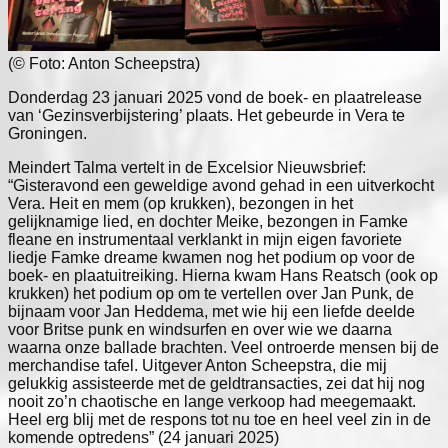
(© Foto: Anton Scheepstra)
Donderdag 23 januari 2025 vond de boek- en plaatrelease
van ‘Gezinsverbijstering’ plaats. Het gebeurde in Vera te
Groningen.
Meindert Talma vertelt in de Excelsior Nieuwsbrief:
“Gisteravond een geweldige avond gehad in een uitverkocht
Vera. Heit en mem (op krukken), bezongen in het
gelijknamige lied, en dochter Meike, bezongen in Famke
fleane en instrumentaal verklankt in mijn eigen favoriete
liedje Famke dreame kwamen nog het podium op voor de
boek- en plaatuitreiking. Hierna kwam Hans Reatsch (ook op
krukken) het podium op om te vertellen over Jan Punk, de
bijnaam voor Jan Heddema, met wie hij een liefde deelde
voor Britse punk en windsurfen en over wie we daarna
waarna onze ballade brachten. Veel ontroerde mensen bij de
merchandise tafel. Uitgever Anton Scheepstra, die mij
gelukkig assisteerde met de geldtransacties, zei dat hij nog
nooit zo’n chaotische en lange verkoop had meegemaakt.
Heel erg blij met de respons tot nu toe en heel veel zin in de
komende optredens” (24 januari 2025)