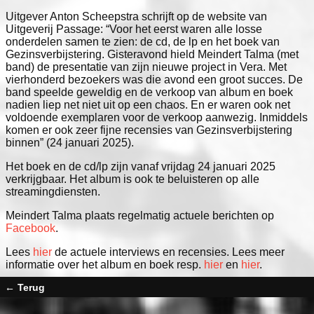
Uitgever Anton Scheepstra schrijft op de website van
Uitgeverij Passage: “Voor het eerst waren alle losse
onderdelen samen te zien: de cd, de lp en het boek van
Gezinsverbijstering. Gisteravond hield Meindert Talma (met
band) de presentatie van zijn nieuwe project in Vera. Met
vierhonderd bezoekers was die avond een groot succes. De
band speelde geweldig en de verkoop van album en boek
nadien liep net niet uit op een chaos. En er waren ook net
voldoende exemplaren voor de verkoop aanwezig. Inmiddels
komen er ook zeer fijne recensies van Gezinsverbijstering
binnen” (24 januari 2025).
Het boek en de cd/lp zijn vanaf vrijdag 24 januari 2025
verkrijgbaar. Het album is ook te beluisteren op alle
streamingdiensten.
Meindert Talma plaats regelmatig actuele berichten op
Facebook
.
Lees
hier
de actuele interviews en recensies. Lees meer
informatie over het album en boek resp.
hier
en
hier
.
← Terug