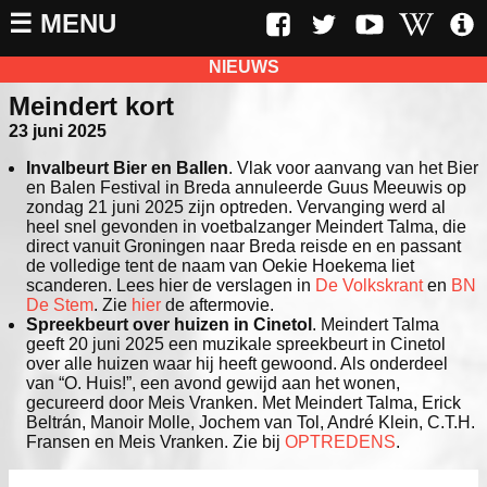
☰ MENU
NIEUWS
Meindert kort
23 juni 2025
Invalbeurt Bier en Ballen
. Vlak voor aanvang van het Bier
en Balen Festival in Breda annuleerde Guus Meeuwis op
zondag 21 juni 2025 zijn optreden. Vervanging werd al
heel snel gevonden in voetbalzanger Meindert Talma, die
direct vanuit Groningen naar Breda reisde en en passant
de volledige tent de naam van Oekie Hoekema liet
scanderen. Lees hier de verslagen in
De Volkskrant
en
BN
De Stem
. Zie
hier
de aftermovie.
Spreekbeurt over huizen in Cinetol
. Meindert Talma
geeft 20 juni 2025 een muzikale spreekbeurt in Cinetol
over alle huizen waar hij heeft gewoond. Als onderdeel
van “O. Huis!”, een avond gewijd aan het wonen,
gecureerd door Meis Vranken. Met Meindert Talma, Erick
Beltrán, Manoir Molle, Jochem van Tol, André Klein, C.T.H.
Fransen en Meis Vranken. Zie bij
OPTREDENS
.