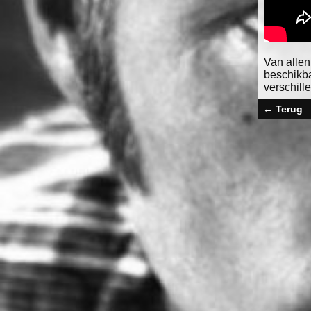
Van allen
beschikb
verschil
← Terug