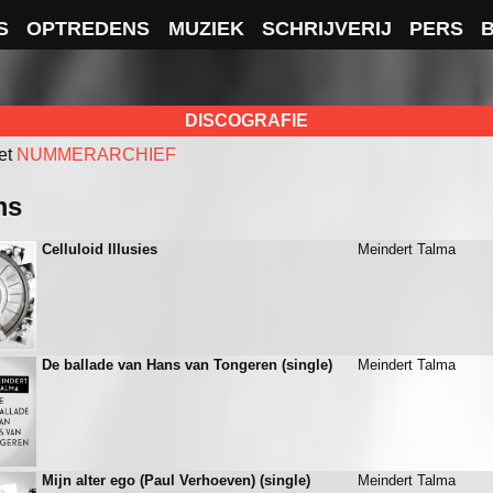
S
OPTREDENS
MUZIEK
SCHRIJVERIJ
PERS
DISCOGRAFIE
et
NUMMERARCHIEF
ms
Celluloid Illusies
Meindert Talma
De ballade van Hans van Tongeren (single)
Meindert Talma
Mijn alter ego (Paul Verhoeven) (single)
Meindert Talma