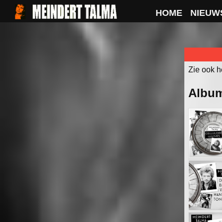
HOME
NIEUW
Zie ook h
Albu