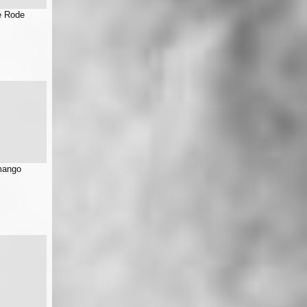
e Rode
mango