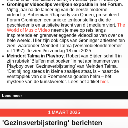
Groninger videoclips verrijken expositie in het Forum
.
Vijftig jaar na de lancering van de eerste moderne
videoclip, Bohemian Rhapsody van Queen, presenteert
Forum Groningen een unieke tentoonstelling die de
geschiedenis en artistieke kracht van dit medium viert.
The
World of Music Video
neemt je mee op reis langs
inspirerende en grensverleggende videoclips van over de
hele wereld. Hier zijn ook clips van Groninger artiesten ten
zien, waaronder Meindert Talma (Versmobielondernemer
uit 1997). Te zien t/m zondag 18 mei 2025.
Meindert Talma in Playboy
. Robert van Eijden schrijft in
zijn rubriek ‘Bluffen met boeken’ in het aprilnummer van
Playboy over ‘Gezinsverbijstering’ van Meindert Talma.
“Dat hij nog steeds in kleine zaaltjes staat, is – naast de
verstopplek van die Roemeense gouden helm – hét
mysterie van de kunstwereld”. Lees het artikel
hier
.
Lees meer
→
1 MAART 2025
'Gezinsverbijstering' berichten