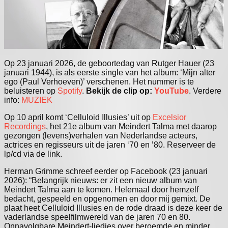
Op 23 januari 2026, de geboortedag van Rutger Hauer (23
januari 1944), is als eerste single van het album: ‘Mijn alter
ego (Paul Verhoeven)’ verschenen. Het nummer is te
beluisteren op
Spotify
.
Bekijk de clip op:
YouTube
. Verdere
info:
MUZIEK
Op 10 april komt ‘Celluloid Illusies’ uit op
Excelsior
Recordings
, het 21e album van Meindert Talma met daarop
gezongen (levens)verhalen van Nederlandse acteurs,
actrices en regisseurs uit de jaren ‘70 en ’80. Reserveer de
lp/cd via de link.
Herman Grimme schreef eerder op Facebook (23 januari
2026): “Belangrijk nieuws: er zit een nieuw album van
Meindert Talma aan te komen. Helemaal door hemzelf
bedacht, gespeeld en opgenomen en door mij gemixt. De
plaat heet Celluloid Illusies en de rode draad is deze keer de
vaderlandse speelfilmwereld van de jaren 70 en 80.
Onnavolgbare Meindert-liedjes over beroemde en minder