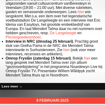
uitgezonden vanuit cultuurcentrum vanBeresteyn in
Veendam (19:00 – 21:00 uur). Met diverse rubrieken,
gasten en verrassende onderwerpen. Lees
hier
wie
langskomt. Met o.a. een item over het legendarische
voetbalstadion De Langeleegte en een interview met Eric
Idema van Easytoys, het grootste erotiekbedrijf van
Europa. En laat Meindert Talma daar nu net nummers over
hebben geschreven, resp.
De Langeleegte
en
Pleziergoederenboer
.
Interview in NRC (dinsdag 25 februari)
. Prachtig groot
stuk van Gretha Pama in de NRC die Meindert Talma
interviewde in Surhuisterveen. Zie
hier
(ook voor meer
interviews, recensies en artikelen).
Omrop Fryslân (zaterdag 15 februari)
. Bekijk
hier
een
lang gesprek met Meindert Talma over zijn album
“gezinsverbijstering” in het programma Noardewyn Live bij
Omrop Fryslân TV. Presentator Willem Wâldpyk zocht
Meindert Talma thuis op in Noordhorn.
Lees meer
→
9 FEBRUARI 2025