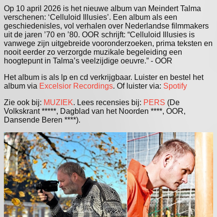
Op 10 april 2026 is het nieuwe album van Meindert Talma
verschenen: ‘Celluloid Illusies’. Een album als een
geschiedenisles, vol verhalen over Nederlandse filmmakers
uit de jaren ’70 en ’80. OOR schrijft: “Celluloid Illusies is
vanwege zijn uitgebreide vooronderzoeken, prima teksten en
nooit eerder zo verzorgde muzikale begeleiding een
hoogtepunt in Talma’s veelzijdige oeuvre.” - OOR
Het album is als lp en cd verkrijgbaar. Luister en bestel het
album via
Excelsior Recordings
. Of luister via:
Spotify
Zie ook bij:
MUZIEK
. Lees recensies bij:
PERS
(De
Volkskrant *****, Dagblad van het Noorden ****, OOR,
Dansende Beren ****).