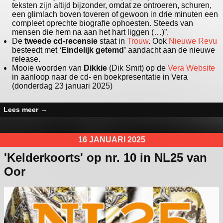
teksten zijn altijd bijzonder, omdat ze ontroeren, schuren,
een glimlach boven toveren of gewoon in drie minuten een
compleet oprechte biografie ophoesten. Steeds van
mensen die hem na aan het hart liggen (…)”.
De
tweede cd-recensie
staat in
Trouw
. Ook
Nieuwe Revu
besteedt met
‘Eindelijk getemd’
aandacht aan de nieuwe
release.
Mooie woorden van
Dikkie
(Dik Smit) op de
Vera Website
in aanloop naar de cd- en boekpresentatie in Vera
(donderdag 23 januari 2025)
Lees meer
→
16 JANUARI 2025
'Kelderkoorts' op nr. 10 in NL25 van
Oor