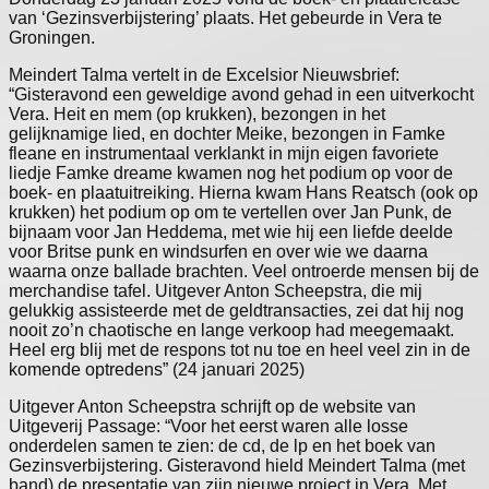
van ‘Gezinsverbijstering’ plaats. Het gebeurde in Vera te
Groningen.
Meindert Talma vertelt in de Excelsior Nieuwsbrief:
“Gisteravond een geweldige avond gehad in een uitverkocht
Vera. Heit en mem (op krukken), bezongen in het
gelijknamige lied, en dochter Meike, bezongen in Famke
fleane en instrumentaal verklankt in mijn eigen favoriete
liedje Famke dreame kwamen nog het podium op voor de
boek- en plaatuitreiking. Hierna kwam Hans Reatsch (ook op
krukken) het podium op om te vertellen over Jan Punk, de
bijnaam voor Jan Heddema, met wie hij een liefde deelde
voor Britse punk en windsurfen en over wie we daarna
waarna onze ballade brachten. Veel ontroerde mensen bij de
merchandise tafel. Uitgever Anton Scheepstra, die mij
gelukkig assisteerde met de geldtransacties, zei dat hij nog
nooit zo’n chaotische en lange verkoop had meegemaakt.
Heel erg blij met de respons tot nu toe en heel veel zin in de
komende optredens” (24 januari 2025)
Uitgever Anton Scheepstra schrijft op de website van
Uitgeverij Passage: “Voor het eerst waren alle losse
onderdelen samen te zien: de cd, de lp en het boek van
Gezinsverbijstering. Gisteravond hield Meindert Talma (met
band) de presentatie van zijn nieuwe project in Vera. Met