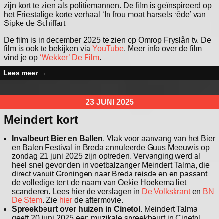
zijn kort te zien als politiemannen. De film is geïnspireerd op
het Friestalige korte verhaal ‘In frou moat harsels rêde’ van
Sipke de Schiffart.
De film is in december 2025 te zien op Omrop Fryslân tv. De
film is ook te bekijken via
YouTube
. Meer info over de film
vind je op
‘Wekker’ De Film
.
Lees meer
→
23 JUNI 2025
Meindert kort
Invalbeurt Bier en Ballen
. Vlak voor aanvang van het Bier
en Balen Festival in Breda annuleerde Guus Meeuwis op
zondag 21 juni 2025 zijn optreden. Vervanging werd al
heel snel gevonden in voetbalzanger Meindert Talma, die
direct vanuit Groningen naar Breda reisde en en passant
de volledige tent de naam van Oekie Hoekema liet
scanderen. Lees hier de verslagen in
De Volkskrant
en
BN
De Stem
. Zie
hier
de aftermovie.
Spreekbeurt over huizen in Cinetol
. Meindert Talma
geeft 20 juni 2025 een muzikale spreekbeurt in Cinetol