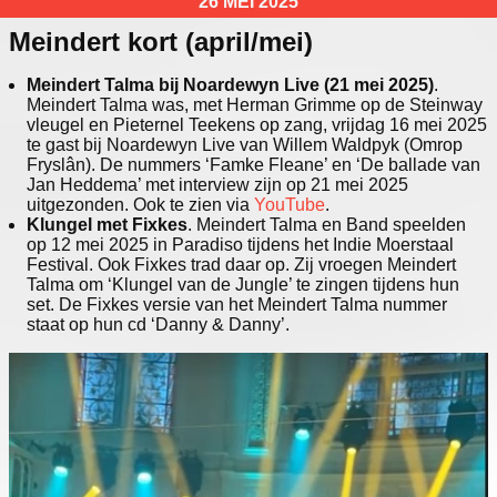
26 MEI 2025
Meindert kort (april/mei)
Meindert Talma bij Noardewyn Live (21 mei 2025)
.
Meindert Talma was, met Herman Grimme op de Steinway
vleugel en Pieternel Teekens op zang, vrijdag 16 mei 2025
te gast bij Noardewyn Live van Willem Waldpyk (Omrop
Fryslân). De nummers ‘Famke Fleane’ en ‘De ballade van
Jan Heddema’ met interview zijn op 21 mei 2025
uitgezonden. Ook te zien via
YouTube
.
Klungel met Fixkes
. Meindert Talma en Band speelden
op 12 mei 2025 in Paradiso tijdens het Indie Moerstaal
Festival. Ook Fixkes trad daar op. Zij vroegen Meindert
Talma om ‘Klungel van de Jungle’ te zingen tijdens hun
set. De Fixkes versie van het Meindert Talma nummer
staat op hun cd ‘Danny & Danny’.