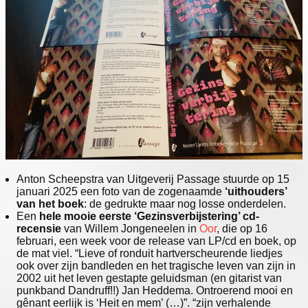
Anton Scheepstra van Uitgeverij Passage stuurde op 15
januari 2025 een foto van de zogenaamde
‘uithouders’
van het boek
: de gedrukte maar nog losse onderdelen.
Een
hele mooie eerste ‘Gezinsverbijstering’ cd-
recensie
van Willem Jongeneelen in
Oor
, die op 16
februari, een week voor de release van LP/cd en boek, op
de mat viel. “Lieve of ronduit hartverscheurende liedjes
ook over zijn bandleden en het tragische leven van zijn in
2002 uit het leven gestapte geluidsman (en gitarist van
punkband Dandruff!!) Jan Heddema. Ontroerend mooi en
gênant eerlijk is ‘Heit en mem’ (…)”. “zijn verhalende