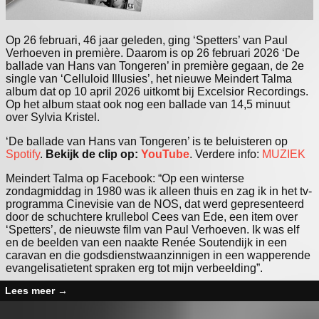
Op 26 februari, 46 jaar geleden, ging ‘Spetters’ van Paul
Verhoeven in première. Daarom is op 26 februari 2026 ‘De
ballade van Hans van Tongeren’ in première gegaan, de 2e
single van ‘Celluloid Illusies’, het nieuwe Meindert Talma
album dat op 10 april 2026 uitkomt bij Excelsior Recordings.
Op het album staat ook nog een ballade van 14,5 minuut
over Sylvia Kristel.
‘De ballade van Hans van Tongeren’ is te beluisteren op
Spotify
.
Bekijk de clip op:
YouTube
. Verdere info:
MUZIEK
Meindert Talma op Facebook: “Op een winterse
zondagmiddag in 1980 was ik alleen thuis en zag ik in het tv-
programma Cinevisie van de NOS, dat werd gepresenteerd
door de schuchtere krullebol Cees van Ede, een item over
‘Spetters’, de nieuwste film van Paul Verhoeven. Ik was elf
en de beelden van een naakte Renée Soutendijk in een
caravan en die godsdienstwaanzinnigen in een wapperende
evangelisatietent spraken erg tot mijn verbeelding”.
Lees meer
→