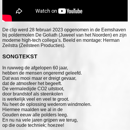
De clip werd 28 februari 2023 opgenomen in de Eemshaven
bij poldermolen De Goliath (Juweel van het Noorden) en zijn
moderne high-tech collega’s. Beeld en montage: Herman
Zeilstra (Zeilsteen Producties).
SONGTEKST
In ruwweg de afgelopen 60 jaar,

hebben de mensen ongeremd geleefd.

Dat was mooi maar er dreigt gevaar,

dat de atmosfeer het begeeft.

De vermaledijde CO2 uitstoot,

door brandstof als steenkolen

is werkelijk veel en veel te groot.

Nu heet de oplossing wederom windmolen.

Hiermee maalden we al in de

Gouden eeuw alle polders leeg.

En nu na vele jaren grijpen we terug,

op die oude techniek; hoezee!