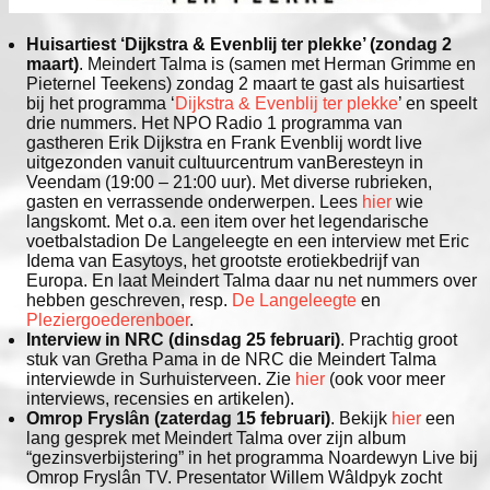
Huisartiest ‘Dijkstra & Evenblij ter plekke’ (zondag 2
maart)
. Meindert Talma is (samen met Herman Grimme en
Pieternel Teekens) zondag 2 maart te gast als huisartiest
bij het programma ‘
Dijkstra & Evenblij ter plekke
’ en speelt
drie nummers. Het NPO Radio 1 programma van
gastheren Erik Dijkstra en Frank Evenblij wordt live
uitgezonden vanuit cultuurcentrum vanBeresteyn in
Veendam (19:00 – 21:00 uur). Met diverse rubrieken,
gasten en verrassende onderwerpen. Lees
hier
wie
langskomt. Met o.a. een item over het legendarische
voetbalstadion De Langeleegte en een interview met Eric
Idema van Easytoys, het grootste erotiekbedrijf van
Europa. En laat Meindert Talma daar nu net nummers over
hebben geschreven, resp.
De Langeleegte
en
Pleziergoederenboer
.
Interview in NRC (dinsdag 25 februari)
. Prachtig groot
stuk van Gretha Pama in de NRC die Meindert Talma
interviewde in Surhuisterveen. Zie
hier
(ook voor meer
interviews, recensies en artikelen).
Omrop Fryslân (zaterdag 15 februari)
. Bekijk
hier
een
lang gesprek met Meindert Talma over zijn album
“gezinsverbijstering” in het programma Noardewyn Live bij
Omrop Fryslân TV. Presentator Willem Wâldpyk zocht