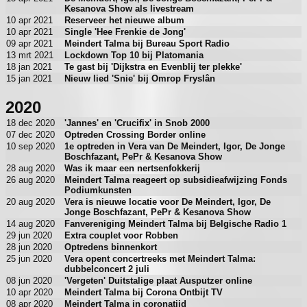
Kesanova Show als livestream
10 apr 2021
Reserveer het nieuwe album
10 apr 2021
Single 'Hee Frenkie de Jong'
09 apr 2021
Meindert Talma bij Bureau Sport Radio
13 mrt 2021
Lockdown Top 10 bij Platomania
18 jan 2021
Te gast bij 'Dijkstra en Evenblij ter plekke'
15 jan 2021
Nieuw lied 'Snie' bij Omrop Fryslân
2020
18 dec 2020
'Jannes' en 'Crucifix' in Snob 2000
07 dec 2020
Optreden Crossing Border online
10 sep 2020
1e optreden in Vera van De Meindert, Igor, De Jonge
Boschfazant, PePr & Kesanova Show
28 aug 2020
Was ik maar een nertsenfokkerij
26 aug 2020
Meindert Talma reageert op subsidieafwijzing Fonds
Podiumkunsten
20 aug 2020
Vera is nieuwe locatie voor De Meindert, Igor, De
Jonge Boschfazant, PePr & Kesanova Show
14 aug 2020
Fanvereniging Meindert Talma bij Belgische Radio 1
29 jun 2020
Extra couplet voor Robben
28 jun 2020
Optredens binnenkort
25 jun 2020
Vera opent concertreeks met Meindert Talma:
dubbelconcert 2 juli
08 jun 2020
'Vergeten' Duitstalige plaat Ausputzer online
10 apr 2020
Meindert Talma bij Corona Ontbijt TV
08 apr 2020
Meindert Talma in coronatijd