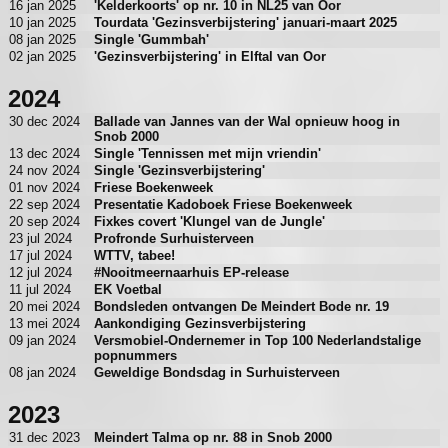
16 jan 2025
'Kelderkoorts' op nr. 10 in NL25 van Oor
10 jan 2025
Tourdata 'Gezinsverbijstering' januari-maart 2025
08 jan 2025
Single 'Gummbah'
02 jan 2025
'Gezinsverbijstering' in Elftal van Oor
2024
30 dec 2024
Ballade van Jannes van der Wal opnieuw hoog in
Snob 2000
13 dec 2024
Single 'Tennissen met mijn vriendin'
24 nov 2024
Single 'Gezinsverbijstering'
01 nov 2024
Friese Boekenweek
22 sep 2024
Presentatie Kadoboek Friese Boekenweek
20 sep 2024
Fixkes covert 'Klungel van de Jungle'
23 jul 2024
Profronde Surhuisterveen
17 jul 2024
WTTV, tabee!
12 jul 2024
#Nooitmeernaarhuis EP-release
11 jul 2024
EK Voetbal
20 mei 2024
Bondsleden ontvangen De Meindert Bode nr. 19
13 mei 2024
Aankondiging Gezinsverbijstering
09 jan 2024
Versmobiel-Ondernemer in Top 100 Nederlandstalige
popnummers
08 jan 2024
Geweldige Bondsdag in Surhuisterveen
2023
31 dec 2023
Meindert Talma op nr. 88 in Snob 2000