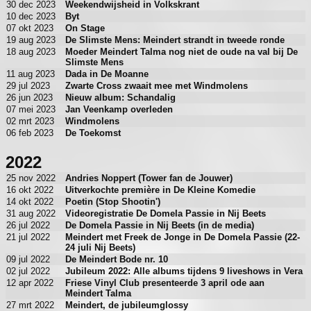
30 dec 2023
Weekendwijsheid in Volkskrant
10 dec 2023
Byt
07 okt 2023
On Stage
19 aug 2023
De Slimste Mens: Meindert strandt in tweede ronde
18 aug 2023
Moeder Meindert Talma nog niet de oude na val bij De
Slimste Mens
11 aug 2023
Dada in De Moanne
29 jul 2023
Zwarte Cross zwaait mee met Windmolens
26 jun 2023
Nieuw album: Schandalig
07 mei 2023
Jan Veenkamp overleden
02 mrt 2023
Windmolens
06 feb 2023
De Toekomst
2022
25 nov 2022
Andries Noppert (Tower fan de Jouwer)
16 okt 2022
Uitverkochte première in De Kleine Komedie
14 okt 2022
Poetin (Stop Shootin')
31 aug 2022
Videoregistratie De Domela Passie in Nij Beets
26 jul 2022
De Domela Passie in Nij Beets (in de media)
21 jul 2022
Meindert met Freek de Jonge in De Domela Passie (22-
24 juli Nij Beets)
09 jul 2022
De Meindert Bode nr. 10
02 jul 2022
Jubileum 2022: Alle albums tijdens 9 liveshows in Vera
12 apr 2022
Friese Vinyl Club presenteerde 3 april ode aan
Meindert Talma
27 mrt 2022
Meindert, de jubileumglossy