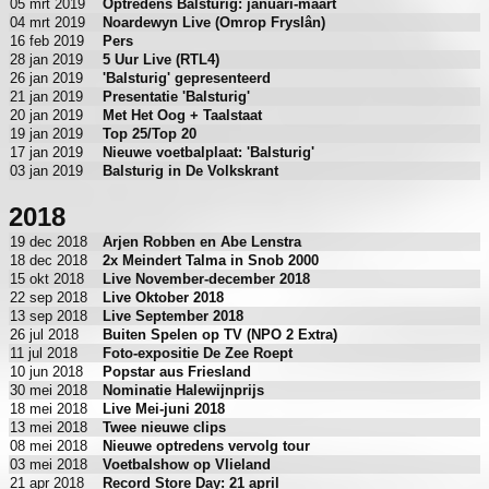
05 mrt 2019
Optredens Balsturig: januari-maart
04 mrt 2019
Noardewyn Live (Omrop Fryslân)
16 feb 2019
Pers
28 jan 2019
5 Uur Live (RTL4)
26 jan 2019
'Balsturig' gepresenteerd
21 jan 2019
Presentatie 'Balsturig'
20 jan 2019
Met Het Oog + Taalstaat
19 jan 2019
Top 25/Top 20
17 jan 2019
Nieuwe voetbalplaat: 'Balsturig'
03 jan 2019
Balsturig in De Volkskrant
2018
19 dec 2018
Arjen Robben en Abe Lenstra
18 dec 2018
2x Meindert Talma in Snob 2000
15 okt 2018
Live November-december 2018
22 sep 2018
Live Oktober 2018
13 sep 2018
Live September 2018
26 jul 2018
Buiten Spelen op TV (NPO 2 Extra)
11 jul 2018
Foto-expositie De Zee Roept
10 jun 2018
Popstar aus Friesland
30 mei 2018
Nominatie Halewijnprijs
18 mei 2018
Live Mei-juni 2018
13 mei 2018
Twee nieuwe clips
08 mei 2018
Nieuwe optredens vervolg tour
03 mei 2018
Voetbalshow op Vlieland
21 apr 2018
Record Store Day: 21 april