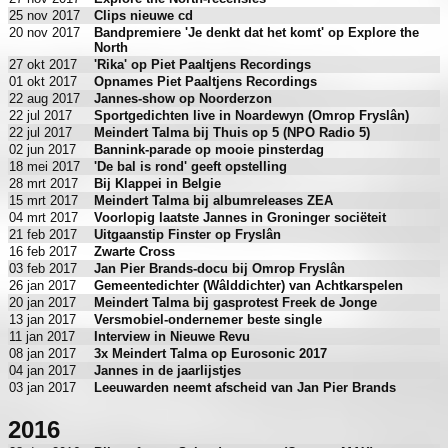
25 nov 2017
Clips nieuwe cd
20 nov 2017
Bandpremiere 'Je denkt dat het komt' op Explore the
North
27 okt 2017
'Rika' op Piet Paaltjens Recordings
01 okt 2017
Opnames Piet Paaltjens Recordings
22 aug 2017
Jannes-show op Noorderzon
22 jul 2017
Sportgedichten live in Noardewyn (Omrop Fryslân)
22 jul 2017
Meindert Talma bij Thuis op 5 (NPO Radio 5)
02 jun 2017
Bannink-parade op mooie pinsterdag
18 mei 2017
'De bal is rond' geeft opstelling
28 mrt 2017
Bij Klappei in Belgie
15 mrt 2017
Meindert Talma bij albumreleases ZEA
04 mrt 2017
Voorlopig laatste Jannes in Groninger sociëteit
21 feb 2017
Uitgaanstip Finster op Fryslân
16 feb 2017
Zwarte Cross
03 feb 2017
Jan Pier Brands-docu bij Omrop Fryslân
26 jan 2017
Gemeentedichter (Wâlddichter) van Achtkarspelen
20 jan 2017
Meindert Talma bij gasprotest Freek de Jonge
13 jan 2017
Versmobiel-ondernemer beste single
11 jan 2017
Interview in Nieuwe Revu
08 jan 2017
3x Meindert Talma op Eurosonic 2017
04 jan 2017
Jannes in de jaarlijstjes
03 jan 2017
Leeuwarden neemt afscheid van Jan Pier Brands
2016