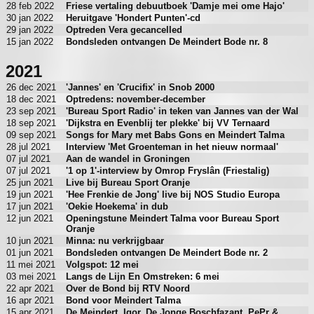
28 feb 2022
Friese vertaling debuutboek 'Damje mei ome Hajo'
30 jan 2022
Heruitgave 'Hondert Punten'-cd
29 jan 2022
Optreden Vera gecancelled
15 jan 2022
Bondsleden ontvangen De Meindert Bode nr. 8
2021
26 dec 2021
'Jannes' en 'Crucifix' in Snob 2000
18 dec 2021
Optredens: november-december
23 sep 2021
'Bureau Sport Radio' in teken van Jannes van der Wal
18 sep 2021
'Dijkstra en Evenblij ter plekke' bij VV Ternaard
09 sep 2021
Songs for Mary met Babs Gons en Meindert Talma
28 jul 2021
Interview 'Met Groenteman in het nieuw normaal'
07 jul 2021
Aan de wandel in Groningen
07 jul 2021
'1 op 1'-interview by Omrop Fryslân (Friestalig)
25 jun 2021
Live bij Bureau Sport Oranje
19 jun 2021
'Hee Frenkie de Jong' live bij NOS Studio Europa
17 jun 2021
'Oekie Hoekema' in dub
12 jun 2021
Openingstune Meindert Talma voor Bureau Sport
Oranje
10 jun 2021
Minna: nu verkrijgbaar
01 jun 2021
Bondsleden ontvangen De Meindert Bode nr. 2
11 mei 2021
Volgspot: 12 mei
03 mei 2021
Langs de Lijn En Omstreken: 6 mei
22 apr 2021
Over de Bond bij RTV Noord
16 apr 2021
Bond voor Meindert Talma
15 apr 2021
De Meindert, Igor, De Jonge Boschfazant, PePr &