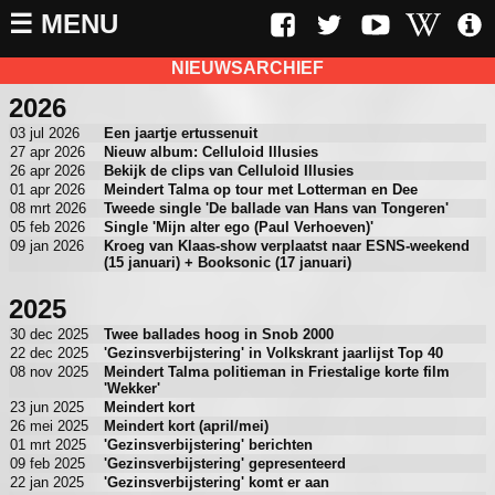
☰ MENU
NIEUWSARCHIEF
2026
03 jul 2026
Een jaartje ertussenuit
27 apr 2026
Nieuw album: Celluloid Illusies
26 apr 2026
Bekijk de clips van Celluloid Illusies
01 apr 2026
Meindert Talma op tour met Lotterman en Dee
08 mrt 2026
Tweede single 'De ballade van Hans van Tongeren'
05 feb 2026
Single 'Mijn alter ego (Paul Verhoeven)'
09 jan 2026
Kroeg van Klaas-show verplaatst naar ESNS-weekend
(15 januari) + Booksonic (17 januari)
2025
30 dec 2025
Twee ballades hoog in Snob 2000
22 dec 2025
'Gezinsverbijstering' in Volkskrant jaarlijst Top 40
08 nov 2025
Meindert Talma politieman in Friestalige korte film
'Wekker'
23 jun 2025
Meindert kort
26 mei 2025
Meindert kort (april/mei)
01 mrt 2025
'Gezinsverbijstering' berichten
09 feb 2025
'Gezinsverbijstering' gepresenteerd
22 jan 2025
'Gezinsverbijstering' komt er aan