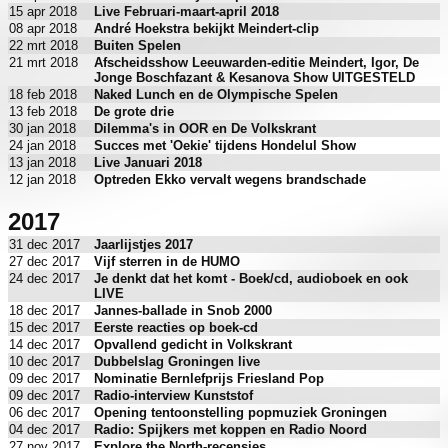
15 apr 2018
Live Februari-maart-april 2018
08 apr 2018
André Hoekstra bekijkt Meindert-clip
22 mrt 2018
Buiten Spelen
21 mrt 2018
Afscheidsshow Leeuwarden-editie Meindert, Igor, De
Jonge Boschfazant & Kesanova Show UITGESTELD
18 feb 2018
Naked Lunch en de Olympische Spelen
13 feb 2018
De grote drie
30 jan 2018
Dilemma's in OOR en De Volkskrant
24 jan 2018
Succes met 'Oekie' tijdens Hondelul Show
13 jan 2018
Live Januari 2018
12 jan 2018
Optreden Ekko vervalt wegens brandschade
2017
31 dec 2017
Jaarlijstjes 2017
27 dec 2017
Vijf sterren in de HUMO
24 dec 2017
Je denkt dat het komt - Boek/cd, audioboek en ook
LIVE
18 dec 2017
Jannes-ballade in Snob 2000
15 dec 2017
Eerste reacties op boek-cd
14 dec 2017
Opvallend gedicht in Volkskrant
10 dec 2017
Dubbelslag Groningen live
09 dec 2017
Nominatie Bernlefprijs Friesland Pop
09 dec 2017
Radio-interview Kunststof
06 dec 2017
Opening tentoonstelling popmuziek Groningen
04 dec 2017
Radio: Spijkers met koppen en Radio Noord
27 nov 2017
Explore the North-recensies