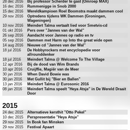
28 dec 2016
Bij professor Scherder te gast (Omroep MAX)
16 dec 2016
Rummenigge in Snob 2000
15 dec 2016
Wereldkampioen Roel Boomstra maakt dammen cool
29 nov 2016
Optredens tijdens WK Dammen (Groningen,
Wageningen)
10 nov 2016
Meindert Talma vertaalt lied voor Smetvis-cd
01 okt 2016
Pers over "Jannes van der Wal"
26 sep 2016
Aandacht voor Jannes op radio en tv
05 sep 2016
Dammen met Harm op Into the great wide open
14 aug 2016
Nieuwe cd "Jannes van der Wal"
18 jul 2016
De Hobbyrockers met encyclopedie voor
allrounddenker
18 jul 2016
Meindert Talma @ Welcome To The Village
12 apr 2016
Bij de dood van Wim Brands
10 apr 2016
Cruijffie, Magiër van de Meer
30 jan 2016
When David Bowie was
30 jan 2016
Met Gullit bij "Bier en Ballen"
13 jan 2016
Meindert Talma @ Eurosonic 2016
08 jan 2016
Meindert Talma speelt "Heya Atsje" in De Wereld Draait
Door
2015
24 dec 2015
Alternatieve kersthit "Otto Pekel"
10 dec 2015
Perspresentatie "Heya Atsje"
29 nov 2015
In Bosk fan Minsken
29 nov 2015
Festival Apaart